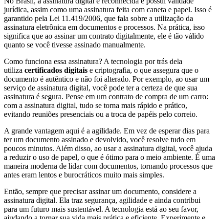
No Brasil, a assinatura digital é reconhecida e possui validade
jurídica, assim como uma assinatura feita com caneta e papel. Isso é
garantido pela Lei 11.419/2006, que fala sobre a utilização da
assinatura eletrônica em documentos e processos. Na prática, isso
significa que ao assinar um contrato digitalmente, ele é tão válido
quanto se você tivesse assinado manualmente.
Como funciona essa assinatura? A tecnologia por trás dela
utiliza
certificados digitais
e criptografia, o que assegura que o
documento é autêntico e não foi alterado. Por exemplo, ao usar um
serviço de assinatura digital, você pode ter a certeza de que sua
assinatura é segura. Pense em um contrato de compra de um carro:
com a assinatura digital, tudo se torna mais rápido e prático,
evitando reuniões presenciais ou a troca de papéis pelo correio.
A grande vantagem aqui é a agilidade. Em vez de esperar dias para
ter um documento assinado e devolvido, você resolve tudo em
poucos minutos. Além disso, ao usar a assinatura digital, você ajuda
a reduzir o uso de papel, o que é ótimo para o meio ambiente. É uma
maneira moderna de lidar com documentos, tornando processos que
antes eram lentos e burocráticos muito mais simples.
Então, sempre que precisar assinar um documento, considere a
assinatura digital. Ela traz segurança, agilidade e ainda contribui
para um futuro mais sustentável. A tecnologia está ao seu favor,
ajudando a tornar sua vida mais prática e eficiente. Experimente e