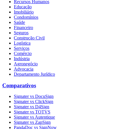
Recursos Humanos
Educação
Imobiliário
Condomínios
Saúde
Financeiro
Seguros
Construção Civil
Logística
Serviços
Comércio
Indústria
Agronegócio
Advocacia
Departamento Jurídico
Comparativos
Signater vs DocuSign
Signater vs ClickSign
Signater vs D4Sign
Signater vs TOTVS
Signater vs Autentique
Signater vs ZapSign
PandaDoc vs SignNow