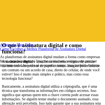
O que é assinatura digital e como
Artigos do Blog
Dicas
Como Escolher a Melhor Plataforma de Assinatura Digital
funciona?
As plataformas de assinatura digital mudam a forma como empresas
lidam com documentos. Imagine assinar um contrato sem precisar
A
assinatura digital
é uma forma moderna e segura de assinar
imprimir nada! Isso não só economiza tempo, mas também dinheiro.
documentos sem precisar de papel e caneta. Imagine poder assinar
um contrato ou um acordo de casa, direto do celular, de onde você
estiver! Isso é muito mais simples e prático, mas como essa
tecnologia funciona?
Basicamente, a assinatura digital utiliza a criptografia, que é uma
técnica que transforma as informações em códigos secretos. Isso
significa que apenas quem tem a chave correta pode acessar essas
informações. Se alguém tentar mudar o documento assinado, essa
alteração será percebida. Isso tudo garante que a sua assinatura seja