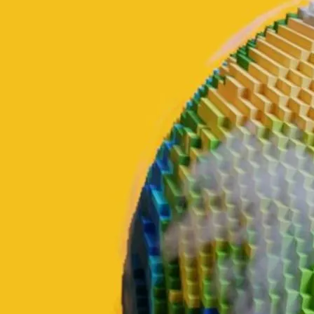
digital no exterior
Usar uma assinatura digital é mais comum do que você imagina,
mas e a sua
validade jurídica
em outros países? Isso é algo que
vale a pena examinar. No Brasil, temos leis que garantem que a
assinatura digital tem aceitação em documentos legais. Porém, em
cada país, as regras podem ser diferentes. Por exemplo, em alguns
lugares da Europa, a assinatura eletrônica é bem aceita, mas pode
haver requisitos a serem seguidos.
Imagine que você fez um contrato com uma empresa na Europa.
Para garantir que sua assinatura digital funcione, talvez você precise
usar um serviço específico que é reconhecido naquele país. Isso
pode incluir a utilização de uma plataforma que siga as normas
locais ou a verificação de identidade de uma forma mais rigorosa.
Outro ponto importante é a
tecnologia
por trás da assinatura. A
segurança dela pode influenciar se o documento será aceito em
outros países. Por isso, sempre verifique as regras do lugar onde o
documento será usado e utilize serviços que ofereçam segurança e
confiabilidade. Dessa forma, você evita surpresas e garante que seus
negócios transcorrem sem problemas.