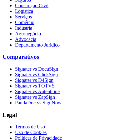
Construção Civil
Logística
Serviços
Comércio
Indústria
Agronegócio
Advocacia
Departamento Jurídico
Comparativos
Signater vs DocuSign
Signater vs ClickSign
Signater vs D4Sign
Signater vs TOTVS
Signater vs Autentique
Signater vs ZapSign
PandaDoc vs SignNow
Legal
Termos de Uso
Uso de Cookies
Políticas de Privacidade