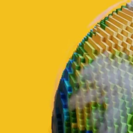
essencial. É nesse cenário que entra o OTP via WhatsApp!
Vamos mostrar como o OTP via WhatsApp pode
aumentar a
segurança
das suas assinaturas digitais. Se você procura uma
maneira eficiente e segura de autenticar documentos, continue com a
gente! Vamos explicar como essa tecnologia funciona, suas
vantagens e como ela pode garantir que apenas as pessoas certas
tenham acesso para assinar documentos importantes.