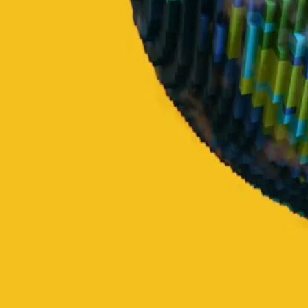
O que são assinaturas digitais e como fun
As
assinaturas digitais
são uma maneira moderna de confirmar docum
autêntico e não foi alterado. Por exemplo, quando você assina um cont
Vejamos algumas razões para usar assinaturas digitais:
Segurança:
Elas utilizam criptografia para proteger suas infor
Validade Jurídica:
Você pode confiar que elas têm a mesma forç
Praticidade:
Assinar é rápido e fácil, sem necessidade de impr