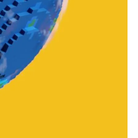
s de forma eletrônica, garantindo que o que você assina é
o, tornando-o seguro e válido.