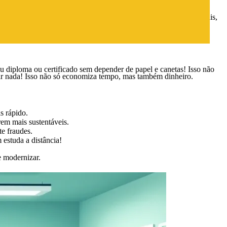
ara entender melhor sobre a validade jurídica das assinaturas digitais,
u diploma ou certificado sem depender de papel e canetas! Isso não
ir nada! Isso não só economiza tempo, mas também dinheiro.
s rápido.
rem mais sustentáveis.
e fraudes.
 estuda a distância!
e modernizar.