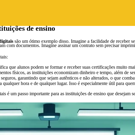
l em várias situações, desde contratos de trabalho até acordos simples. P
tituições de ensino
igitais
são um ótimo exemplo disso. Imagine a facilidade de receber se
dam com documentos. Imagine assinar um contrato sem precisar imprim
tais:
fica que alunos podem se formar e receber suas certificações muito mai
ntos físicos, as instituições economizam dinheiro e tempo, além de se
seguros, garantindo que sejam autênticos e não alterados, o que combat
qualquer hora e de qualquer lugar. Isso é especialmente útil para quem
itais é um passo importante para as instituições de ensino que desejam s