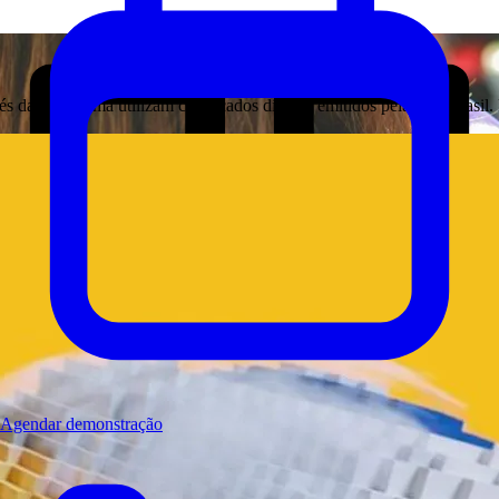
és da plataforma utilizam certificados digitais emitidos pela ICP-Bras
ções
Agendar demonstração
s. Hoje, é possível acessar aulas e materiais de qualquer lugar. Imagi
as e universidades, por sua vez, estão investindo em métodos inovadores 