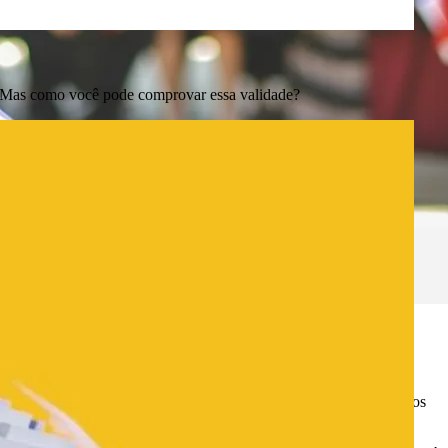
il. Mas como você pode comprovar essa validade?
ne fazer suas lições em casa, no café ou até durante uma viagem!
para engajar os alunos, utilizando apresentações interativas e vídeos