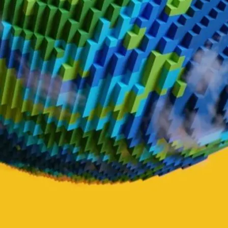
cionam?
entações sem papelada. Elas funcionam como uma assinatura comum, ma
rato online, essa assinatura digital conecta sua identidade ao document
mações, evitando fraudes.
a legal que uma assinatura de caneta, tanto no Brasil quanto fora.
imir ou enviar documentos físicos.