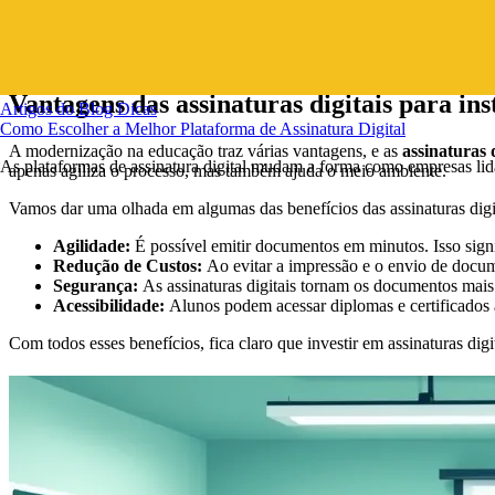
Essas características tornam as assinaturas digitais uma ferramenta úti
você pode clicar aqui:
validade jurídica
.
Vantagens das assinaturas digitais para ins
Artigos do Blog
Dicas
Como Escolher a Melhor Plataforma de Assinatura Digital
A modernização na educação traz várias vantagens, e as
assinaturas d
As plataformas de assinatura digital mudam a forma como empresas li
apenas agiliza o processo, mas também ajuda o meio ambiente.
Vamos dar uma olhada em algumas das benefícios das assinaturas digi
Agilidade:
É possível emitir documentos em minutos. Isso signi
Redução de Custos:
Ao evitar a impressão e o envio de docume
Segurança:
As assinaturas digitais tornam os documentos mais 
Acessibilidade:
Alunos podem acessar diplomas e certificados a 
Com todos esses benefícios, fica claro que investir em assinaturas dig