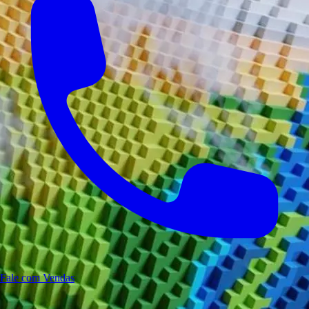
tornando essencial. Ela facilita a emissão de diplomas e certificados d
stá mudando a educação? Confira este link:
educação digital
.
r Todos os Recursos
mapa completo, organizado por categoria
Fale com Vendas