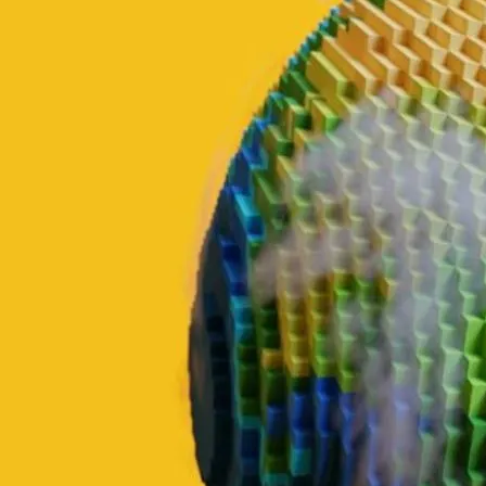
Além disso, com o avanço da tecnologia, a
assinatura digital
vem se 
mão sempre que precisar. Quer saber mais sobre como a tecnologia e
Ve
O 