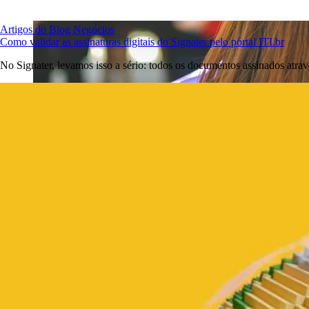
Artigos do Blog
Negócios
Como validar as assinaturas digitais do Signater pelo portal ITI.br
No Signater, levamos isso a sério: todos os documentos assinados atrav
Introdução à educação digital e suas inova
A
educação digital
transformou a maneira como aprendemos e ensinamo
Esse tipo de aprendizado é flexível e se adapta à sua rotina. As escol
explicativos.