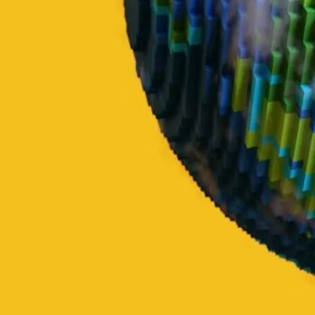
as partes.
Quando termina:
Estabeleça as condições para encerrar o
contrato. Inclua prazos e situações em que alguém pode
desfazer o acordo. Isso protege todos os envolvidos.
Além disso, lembre-se de que a flexibilidade é uma das melhores
partes de um contrato de serviços. Ajuste conforme necessário para
o seu negócio. Não hesite em incluir cláusulas extra que sejam
relevantes para a sua área ou relação comercial.
Essas dicas ajudam a criar um contrato firme e adaptável. E, apesar
dessas orientações, é sempre bom consultar um advogado para
garantir que tudo esteja dentro da lei.