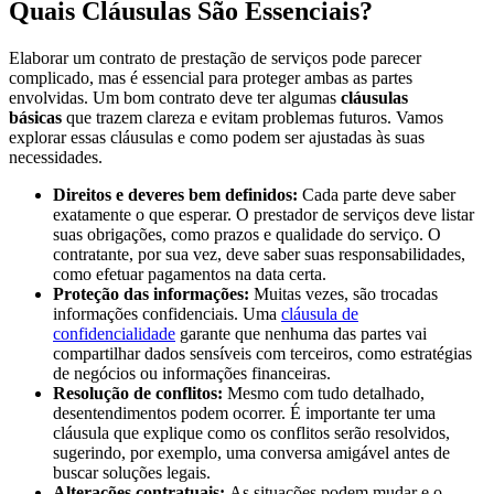
Quais Cláusulas São Essenciais?
Elaborar um contrato de prestação de serviços pode parecer
complicado, mas é essencial para proteger ambas as partes
envolvidas. Um bom contrato deve ter algumas
cláusulas
básicas
que trazem clareza e evitam problemas futuros. Vamos
explorar essas cláusulas e como podem ser ajustadas às suas
necessidades.
Direitos e deveres bem definidos:
Cada parte deve saber
exatamente o que esperar. O prestador de serviços deve listar
suas obrigações, como prazos e qualidade do serviço. O
contratante, por sua vez, deve saber suas responsabilidades,
como efetuar pagamentos na data certa.
Proteção das informações:
Muitas vezes, são trocadas
informações confidenciais. Uma
cláusula de
confidencialidade
garante que nenhuma das partes vai
compartilhar dados sensíveis com terceiros, como estratégias
de negócios ou informações financeiras.
Resolução de conflitos:
Mesmo com tudo detalhado,
desentendimentos podem ocorrer. É importante ter uma
cláusula que explique como os conflitos serão resolvidos,
sugerindo, por exemplo, uma conversa amigável antes de
buscar soluções legais.
Alterações contratuais:
As situações podem mudar e o