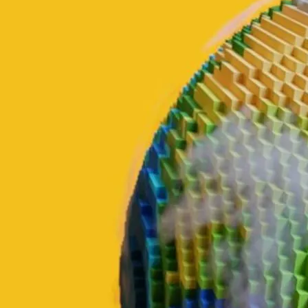
esteja certo. E se você quer uma solução prática para assinatura
digital, o
Signater
pode ser um parceiro perfeito para dar
validade
jurídica aos seus documentos
.
Como Estruturar um Contrato de
Prestação de Serviço?
Criar um contrato de prestação de serviços pode parecer
complicado, mas não precisa ser assim. Ao entender os
elementos
essenciais, você verá
que é mais fácil do que parece. Um contrato
bem-feito é claro e direto, evitando confusões futuras. Vamos falar
sobre pontos importantes para incluir:
Quem participa:
Identifique claramente quem são as partes
envolvidas. Inclua nome completo, CPF ou CNPJ e endereço.
Isso deixa claro quem está contratando e quem está sendo
contratado.
O que será feito:
Descreva os serviços de forma detalhada.
Por exemplo, se você contrata um fotógrafo, especifique se
ele fará fotos de um evento, retratos, etc. Isso ajuda a alinhar
expectativas.
Quanto custa:
Defina o valor e as condições de pagamento.
Detalhe se será à vista, parcelado, e em quais datas os
pagamentos devem ser feitos. Isso traz segurança para ambas