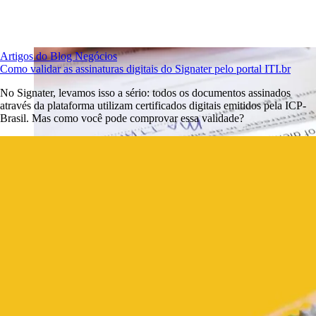
Artigos do Blog
Negócios
Como validar as assinaturas digitais do Signater pelo portal ITI.br
No Signater, levamos isso a sério: todos os documentos assinados
através da plataforma utilizam certificados digitais emitidos pela ICP-
Brasil. Mas como você pode comprovar essa validade?
Vamos mostrar como criar um modelo de contrato de prestação de
serviço que funcione de verdade, com dicas para ajustar cada parte
do jeito que você precisa. Além disso, temos um modelo prontinho
para você usar, basta adaptar para a sua realidade.
Não esqueça
:
sempre é bom contar com um advogado para garantir que tudo