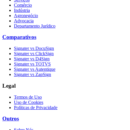
Comércio
Indústria
Agronegócio
Advocacia
Departamento Jurídico
Comparativos
Signater vs DocuSign
Signater vs ClickSign
Signater vs D4Sign
Signater vs TOTVS
Signater vs Autentique
Signater vs ZapSign
Legal
Termos de Uso
Uso de Cookies
Políticas de Privacidade
Outros
Sobre Nós